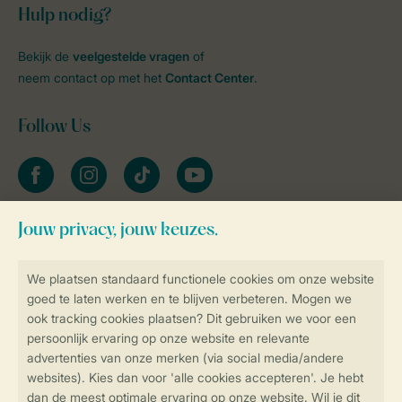
Hulp nodig?
Bekijk de
veelgestelde vragen
of
neem contact op met het
Contact Center
.
Follow Us
facebook
instagram
tiktok
youtube
Blijf op de hoogte
Veilig en snel online boeken
Veilige gegevensoverdracht
Veilige betaling