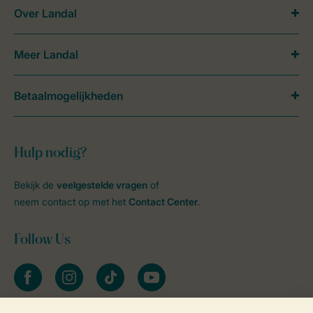
Over Landal
Meer Landal
Betaalmogelijkheden
Hulp nodig?
Bekijk de
veelgestelde vragen
of
neem contact op met het
Contact Center
.
Follow Us
facebook
instagram
tiktok
youtube