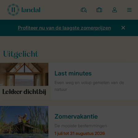
Parken
Mijn
Open
MEN
boekingen
de
dropdown
Profiteer nu van de laagste zomerprijzen
van
mijn
account
Uitgelicht
Last minutes
Even weg en volop genieten van de
natuur
Zomervakantie
De mooiste bestemmingen
1 juli tot 31 augustus 2026