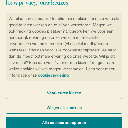
Blijf op de hoogte
Veilig en snel online boeken
Veilige gegevensoverdracht
Veilige betaling
Controle over jouw gegevens &
privacy
Instellingen wijzigen
Algemene Voorwaarden
Privacy Notice
Cookies en banners
Disclaimer
Toegankelijkheid
© 2026 Landal