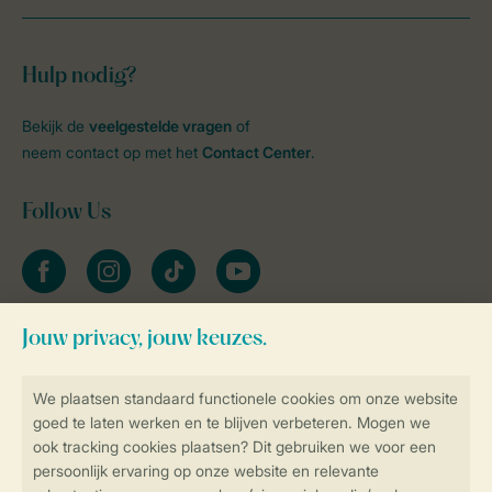
Hulp nodig?
Bekijk de
veelgestelde vragen
of
neem contact op met het
Contact Center
.
Follow Us
facebook
instagram
tiktok
youtube
Blijf op de hoogte
Veilig en snel online boeken