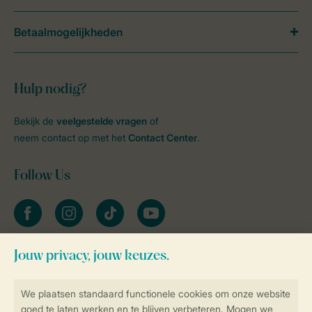
Betaalmogelijkheden
Hulp nodig?
Bekijk de
veelgestelde vragen
of
neem contact op met het
Contact Center
.
Follow Us
facebook
instagram
tiktok
youtube
Blijf op de hoogte