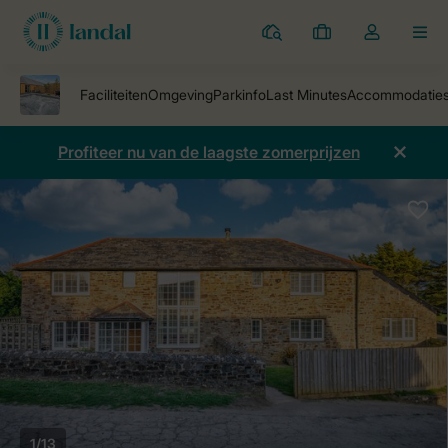
Parken
Mijn
Open
MEN
boekingen
de
dropdown
van
mijn
Profiteer nu van de laagste zomerprijzen
account
1/13