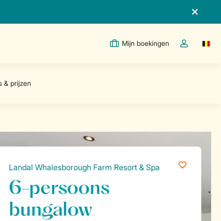
Mijn boekingen
Switc
Open de drop
Landal Whalesborough Farm Resort & Spa
6-persoons
bungalow