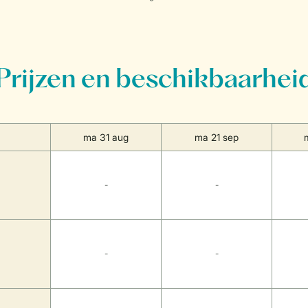
Prijzen en beschikbaarhei
ma 31 aug
ma 21 sep
-
-
-
-