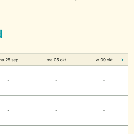
d
ma 28 sep
ma 05 okt
vr 09 okt
-
-
-
-
-
-