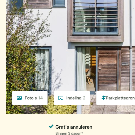
Foto's
14
Indeling
2