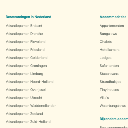
Bestemmingen in Nederland
Accommodaties
Vakantieparken Brabant
Appartementen
Vakantieparken Drenthe
Bungalows
Vakantieparken Flevoland
Chalets
Vakantieparken Friesland
Hotelkamers
Vakantieparken Gelderland
Lodges
Vakantieparken Groningen
Safaritenten
Vakantieparken Limburg
Stacaravans
Vakantieparken Noord-Holland
Strandhuisjes
Vakantieparken Overijssel
Tiny houses
Vakantieparken Utrecht
Villa's
Vakantieparken Waddeneilanden
Waterbungalows
Vakantieparken Zeeland
Bijzondere acco
Vakantieparken Zuid-Holland
Babyaccommodat