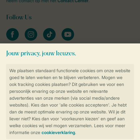
neem contact op met het
Contact Center
.
Follow Us
facebook
instagram
tiktok
youtube
Blijf op de hoogte
Veilig en snel online boeken
Veilige gegevensoverdracht
Veilige betaling
Controle over jouw gegevens &
privacy