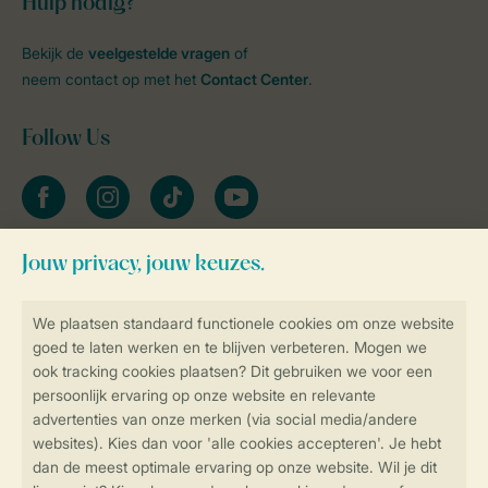
Hulp nodig?
Bekijk de
veelgestelde vragen
of
neem contact op met het
Contact Center
.
Follow Us
facebook
instagram
tiktok
youtube
Blijf op de hoogte
Veilig en snel online boeken
Veilige gegevensoverdracht
Veilige betaling