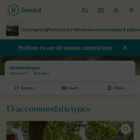
Parken
Mijn
Open
MEN
boekingen
de
dropdown
van
mijn
Profiteer nu van de laagste zomerprijzen
account
Parken
Weerterbergen
Prijzen en beschikbaarheid