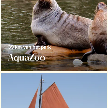
39 km van het park
AquaZoo