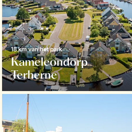
18 km van het park
Kameleondorp
Terherne