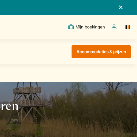
Mijn boekingen
Switc
Open de drop
Accommodaties & prijzen