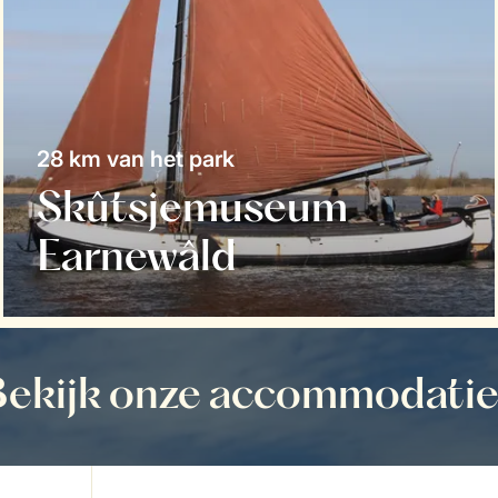
28 km van het park
Skûtsjemuseum
Earnewâld
Bekijk onze accommodatie