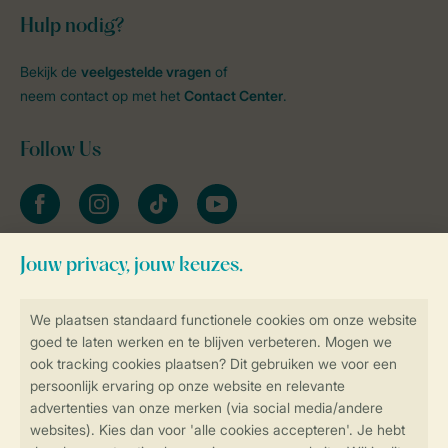
Hulp nodig?
Bekijk de
veelgestelde vragen
of
neem contact op met het
Contact Center
.
Follow Us
facebook
instagram
tiktok
youtube
Blijf op de hoogte
Veilig en snel online boeken
Veilige gegevensoverdracht
Veilige betaling