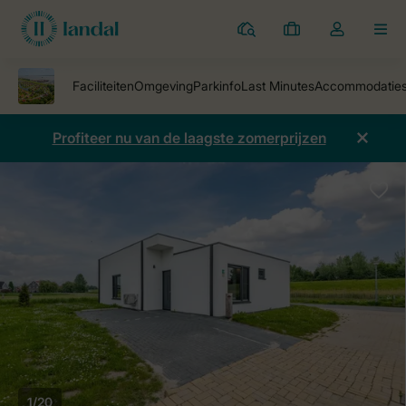
Parken
Mijn
Open
MEN
boekingen
de
dropdown
van
mijn
Profiteer nu van de laagste zomerprijzen
account
1/20