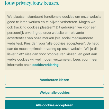
Blijf op de hoogte
Veilig en snel online boeken
Veilige gegevensoverdracht
Veilige betaling
Controle over jouw gegevens &
privacy
Instellingen wijzigen
Algemene Voorwaarden
Privacy Notice
Cookies en banners
Disclaimer
Toegankelijkheid
© 2026 Landal