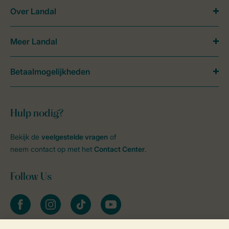
Over Landal
Meer Landal
Betaalmogelijkheden
Hulp nodig?
Bekijk de
veelgestelde vragen
of
neem contact op met het
Contact Center
.
Follow Us
facebook
instagram
tiktok
youtube