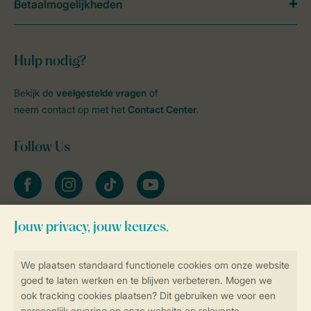
Betaalmogelijkheden
Hulp nodig?
Bekijk de
veelgestelde vragen
of
neem contact op met het
Contact Center
.
Follow Us
facebook
instagram
tiktok
youtube
Blijf op de hoogte
Veilig en snel online boeken