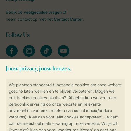
Bekijk de
veelgestelde vragen
of
neem contact op met het
Contact Center
.
Follow Us
facebook
instagram
tiktok
youtube
Blijf op de hoogte
Veilig en snel online boeken
Veilige gegevensoverdracht
Veilige betaling