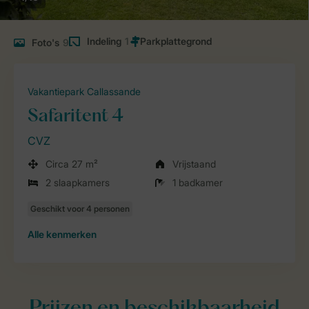
Indeling
1
Foto's
9
Vakantiepark Callassande
Safaritent 4
CVZ
Circa 27 m²
Vrijstaand
2 slaapkamers
1 badkamer
Alle
kenmerken