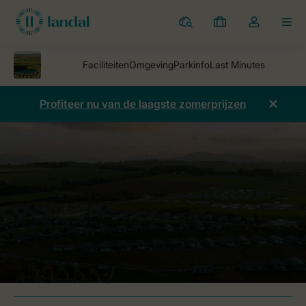
Parken
Mijn
Open
MEN
boekingen
de
dropdown
van
mijn
Profiteer nu van de laagste zomerprijzen
account
Parken
Landal Ullswater Heights
Prijzen vergelijken