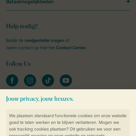
Betaalmogelijkheden
Hulp nodig?
Bekijk de
veelgestelde vragen
of
neem contact op met het
Contact Center
.
Follow Us
facebook
instagram
tiktok
youtube
Blijf op de hoogte
Veilig en snel online boeken