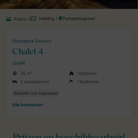
Indeling
1
Foto's
6
Strandpark Zeeland
Chalet 4
chal4
35 m²
Vrijstaand
2 slaapkamers
1 badkamer
Alle
kenmerken