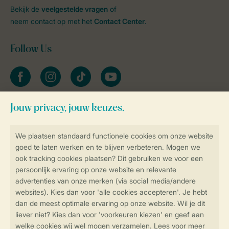
Bekijk de
veelgestelde vragen
of
neem contact op met het
Contact Center
.
Follow Us
facebook
instagram
tiktok
youtube
Blijf op de hoogte
Veilig en snel online boeken
Veilige gegevensoverdracht
Veilige betaling