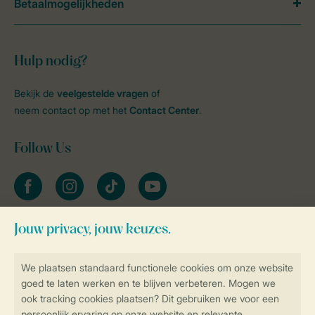
Betaalmogelijkheden
Hulp nodig?
Bekijk de
veelgestelde vragen
of
neem contact op met het
Contact Center
.
Follow Us
facebook
instagram
tiktok
youtube
Blijf op de hoogte
Veilig en snel online boeken