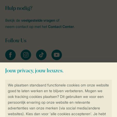
Hulp nodig?
Bekijk de
veelgestelde vragen
of
neem contact op met het
Contact Center
.
Follow Us
facebook
instagram
tiktok
youtube
Blijf op de hoogte
Veilig en snel online boeken
Veilige gegevensoverdracht
Veilige betaling