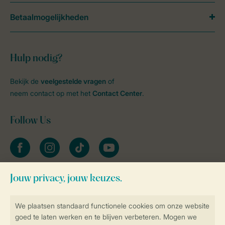
Betaalmogelijkheden
Hulp nodig?
Bekijk de
veelgestelde vragen
of
neem contact op met het
Contact Center
.
Follow Us
facebook
instagram
tiktok
youtube
Blijf op de hoogte