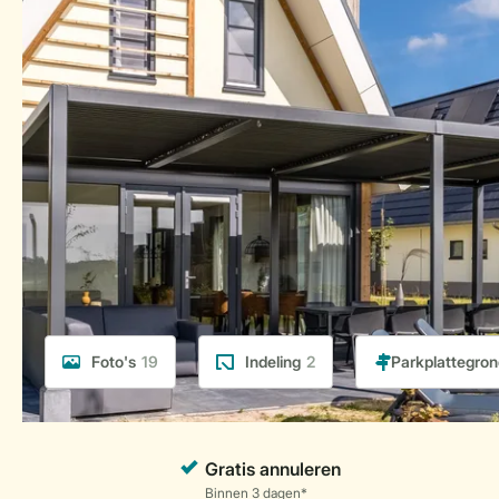
Foto's
19
Indeling
2