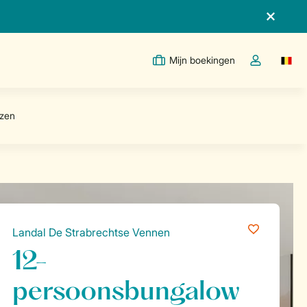
Mijn boekingen
Switc
Open de drop
Landal De Strabrechtse Vennen
12-
persoonsbungalow