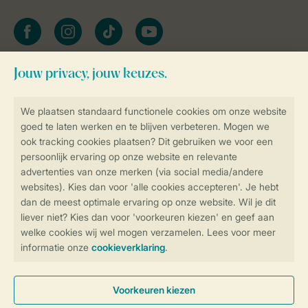
facebook
instagram
tiktok
youtube
Blijf op de hoogte
Veilig en snel online boeken
Veilige gegevensoverdracht
Veilige betaling
Controle over jouw gegevens &
privacy
Instellingen wijzigen