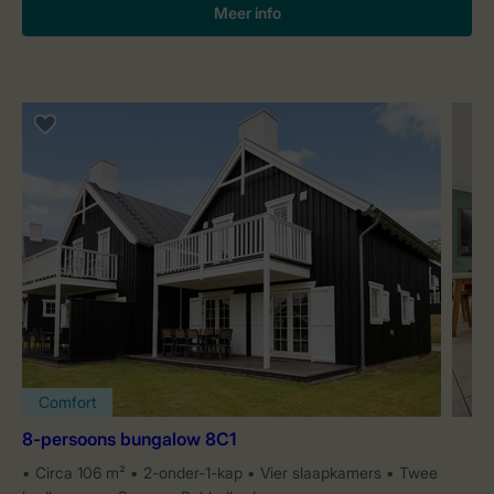
Meer info
Comfort
8-persoons bungalow 8C1
Circa 106 m²
2-onder-1-kap
Vier slaapkamers
Twee