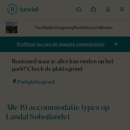
Parken
Mijn
Open
MEN
boekingen
de
dropdown
van
mijn
Profiteer nu van de laagste zomerprijzen
account
Benieuwd waar je alles kan vinden op het
Parken
Landal Søhøjlandet
Accommodaties
park? Check de plattegrond
Parkplattegrond
Alle 19 accommodatie types op
Landal Søhøjlandet