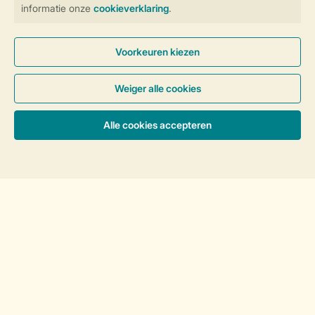
12-persoons bungalow 12B2
Circa 177 m²
Vrijstaand of geschakeld
Zes slaapkamers
Drie badkamers
Bubbelbad
Geschikt voor 12 personen
Meer info
Accommodaties & prijzen