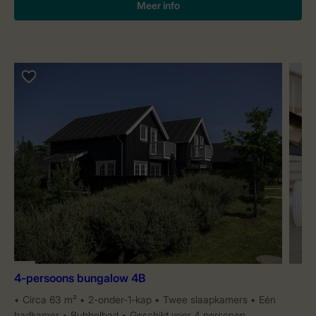
Meer info
4-persoons bungalow 4B
Circa 63 m²
2-onder-1-kap
Twee slaapkamers
Eén
badkamer
Bubbelbad
Geschikt voor 4 personen