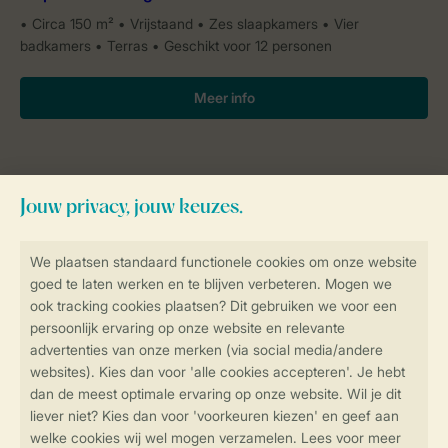
Circa 150 m²
Vrijstaand
Zes slaapkamers
Vier
badkamers
Terras
Geschikt voor 12 personen
Meer info