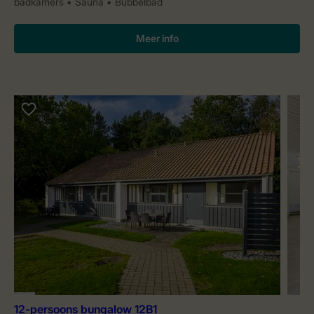
badkamers
Sauna
Bubbelbad
Meer info
12-persoons bungalow 12B1