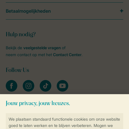
Betaalmogelijkheden
Hulp nodig?
Bekijk de
veelgestelde vragen
of
neem contact op met het
Contact Center
.
Follow Us
facebook
instagram
tiktok
youtube
Blijf op de hoogte