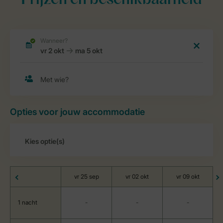
Prijzen en beschikbaarheid
Opties voor jouw accommodatie
vr 25 sep
vr 02 okt
vr 09 okt
1 nacht
-
-
-