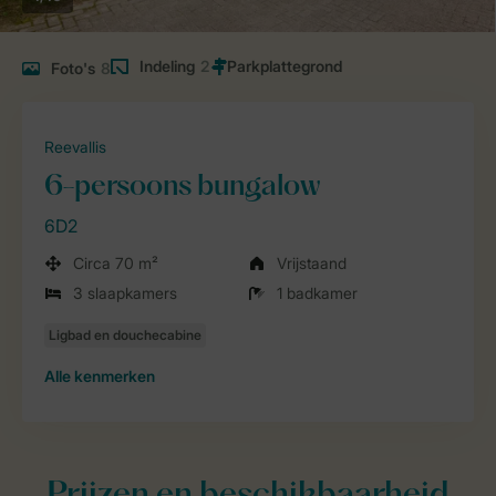
Indeling
2
Foto's
8
Reevallis
6-persoons bungalow
6D2
Circa 70 m²
Vrijstaand
3 slaapkamers
1 badkamer
Alle
kenmerken