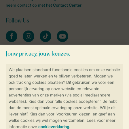
neem contact op met het
Contact Center
.
Follow Us
facebook
instagram
tiktok
youtube
Blijf op de hoogte
Veilig en snel online boeken
Veilige gegevensoverdracht
Veilige betaling
Controle over jouw gegevens &