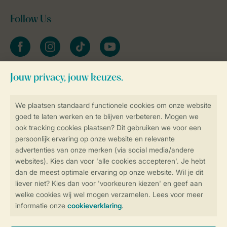
Follow Us
facebook
instagram
tiktok
youtube
Blijf op de hoogte
Veilig en snel online boeken
Veilige gegevensoverdracht
Veilige betaling
Controle over jouw gegevens &
privacy