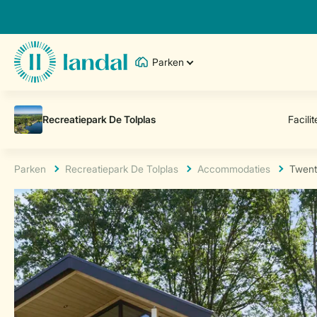
Parken
Parken
Recreatiepark De Tolplas
Accommodaties
Twent