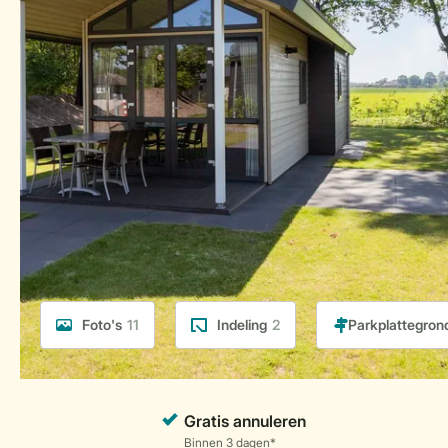
Foto's
11
Indeling
2