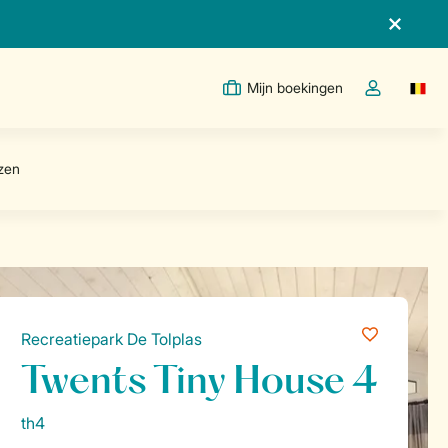
Mijn boekingen
Switc
Open de drop
Recreatiepark De Tolplas
Twents Tiny House 4
th4