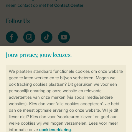
neem contact op met het
Contact Center
.
Follow Us
facebook
instagram
tiktok
youtube
Blijf op de hoogte
Veilig en snel online boeken
Veilige gegevensoverdracht
Veilige betaling
Controle over jouw gegevens &