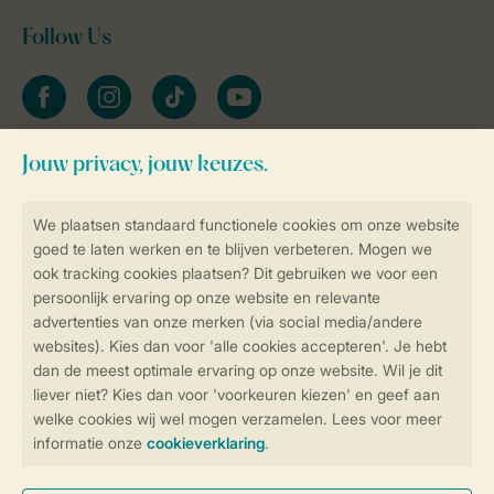
Follow Us
facebook
instagram
tiktok
youtube
Blijf op de hoogte
Veilig en snel online boeken
Veilige gegevensoverdracht
Veilige betaling
Controle over jouw gegevens &
privacy