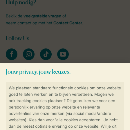
Hulp nodig?
Bekijk de
veelgestelde vragen
of
neem contact op met het
Contact Center
.
Follow Us
facebook
instagram
tiktok
youtube
Blijf op de hoogte
Veilig en snel online boeken
Veilige gegevensoverdracht
Veilige betaling