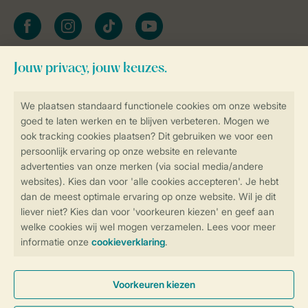
facebook
instagram
tiktok
youtube
Blijf op de hoogte
Veilig en snel online boeken
Veilige gegevensoverdracht
Veilige betaling
Controle over jouw gegevens &
privacy
Instellingen wijzigen