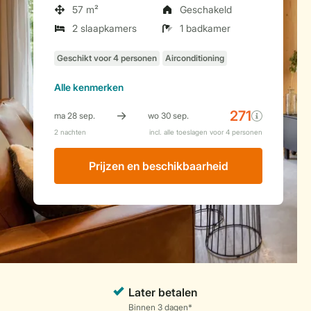
57 m²
Geschakeld
2 slaapkamers
1 badkamer
Alle
kenmerken
Prijzen en beschikbaarheid