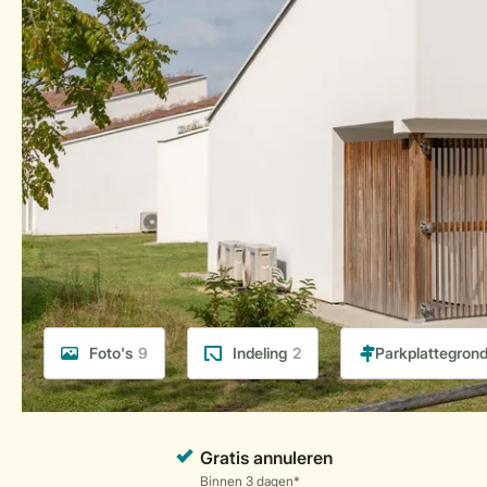
Foto's
9
Indeling
2