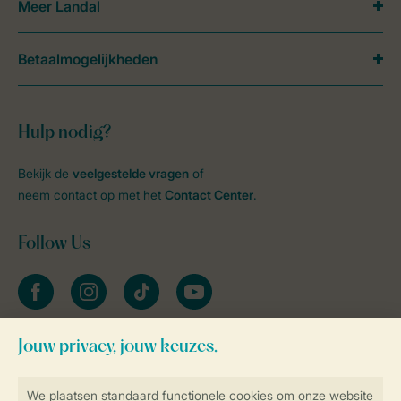
Meer Landal
Betaalmogelijkheden
Hulp nodig?
Bekijk de
veelgestelde vragen
of
neem contact op met het
Contact Center
.
Follow Us
facebook
instagram
tiktok
youtube
Blijf op de hoogte