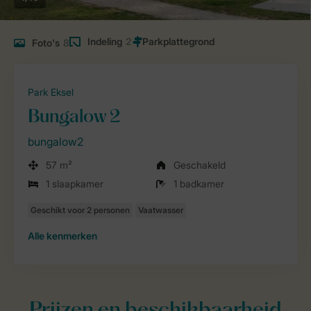
Indeling
2
Foto's
8
Park Eksel
Bungalow 2
bungalow2
57 m²
Geschakeld
1 slaapkamer
1 badkamer
Alle
kenmerken