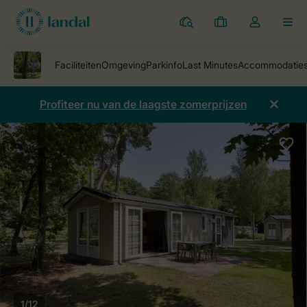
Parken
Mijn
Open
MEN
boekingen
de
dropdown
van
mijn
Profiteer nu van de laagste zomerprijzen
account
1/12