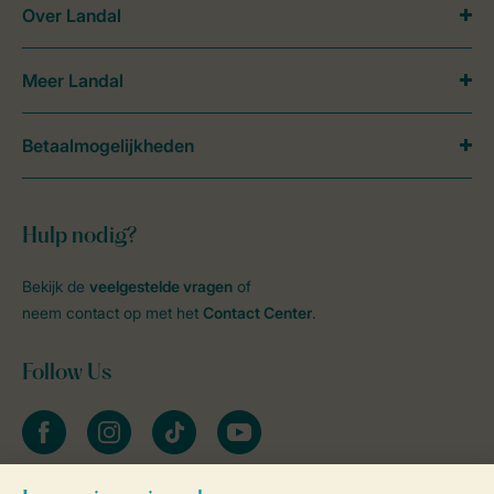
Over Landal
Meer Landal
Betaalmogelijkheden
Hulp nodig?
Bekijk de
veelgestelde vragen
of
neem contact op met het
Contact Center
.
Follow Us
facebook
instagram
tiktok
youtube