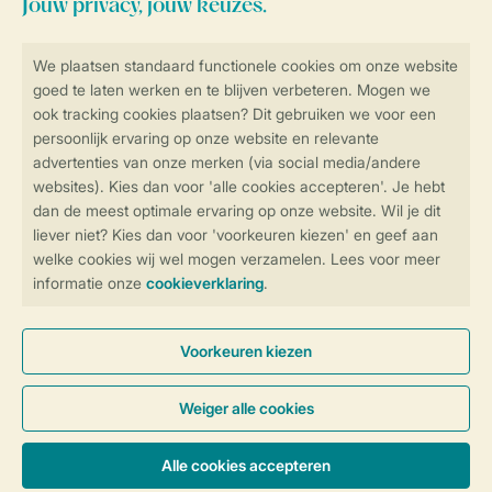
Blijf op de hoogte
Veilig en snel online boeken
Veilige gegevensoverdracht
Veilige betaling
Controle over jouw gegevens &
privacy
Instellingen wijzigen
Algemene Voorwaarden
Privacy Notice
Cookies en banners
Disclaimer
Toegankelijkheid
© 2026 Landal