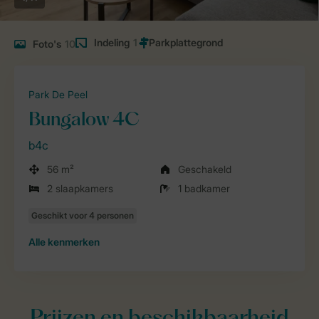
Indeling
1
Foto's
10
Park De Peel
Bungalow 4C
b4c
56 m²
Geschakeld
2 slaapkamers
1 badkamer
Alle
kenmerken