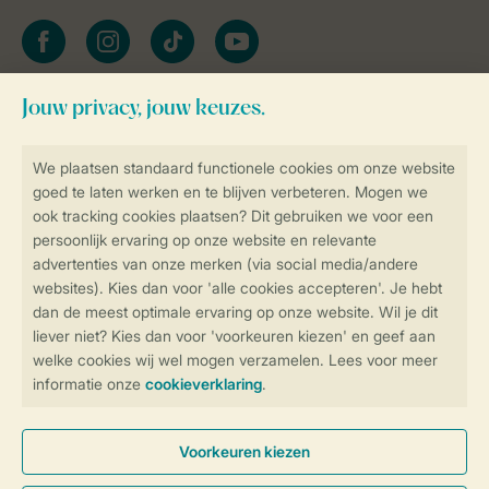
facebook
instagram
tiktok
youtube
Blijf op de hoogte
Veilig en snel online boeken
Veilige gegevensoverdracht
Veilige betaling
Controle over jouw gegevens &
privacy
Instellingen wijzigen