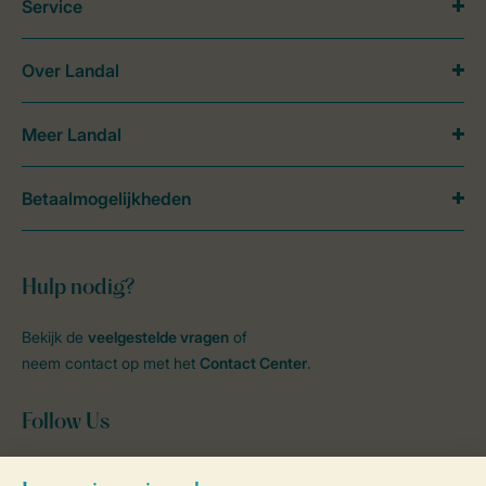
Service
Over Landal
Meer Landal
Betaalmogelijkheden
Hulp nodig?
Bekijk de
veelgestelde vragen
of
neem contact op met het
Contact Center
.
Follow Us
facebook
instagram
tiktok
youtube