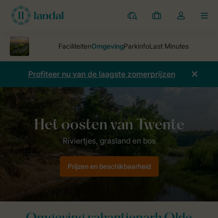
Parken
Mijn
Open
MEN
boekingen
de
dropdown
van
mijn
Profiteer nu van de laagste zomerprijzen
account
Parken
Landal Olde Kottink
Omgeving
Prijzen en beschikbaarheid