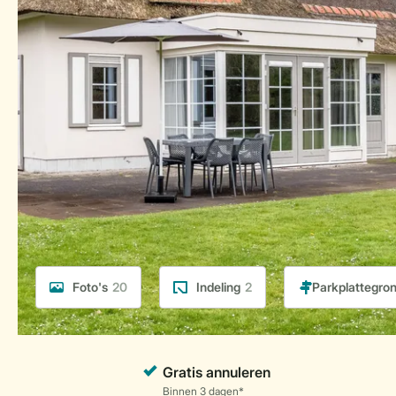
Foto's
20
Indeling
2