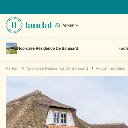
Parken
Parken
Noordzee Résidence De Banjaard
Accommodaties