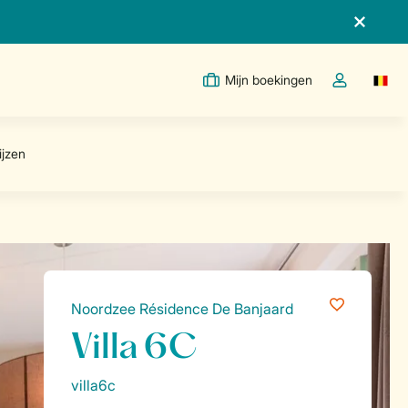
Mijn boekingen
Switc
Open de drop
Noordzee Résidence De Banjaard
Villa 6C
villa6c