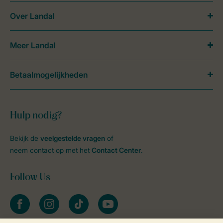
Over Landal
Meer Landal
Betaalmogelijkheden
Hulp nodig?
Bekijk de
veelgestelde vragen
of
neem contact op met het
Contact Center
.
Follow Us
facebook
instagram
tiktok
youtube