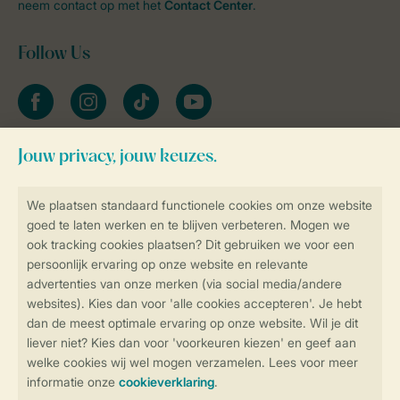
neem contact op met het
Contact Center
.
Follow Us
facebook
instagram
tiktok
youtube
Blijf op de hoogte
Veilig en snel online boeken
Veilige gegevensoverdracht
Veilige betaling
Controle over jouw gegevens &
privacy