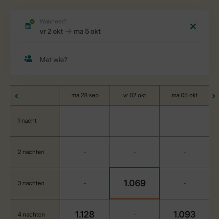
ma 28 sep
vr 02 okt
ma 05 okt
1 nacht
-
-
-
2 nachten
-
-
-
1.069
3 nachten
-
-
1.128
1.093
4 nachten
-