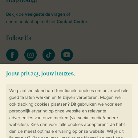
Hulp nodig?
Bekijk de
veelgestelde vragen
of
neem contact op met het
Contact Center
.
Follow Us
facebook
instagram
tiktok
youtube
Blijf op de hoogte
Veilig en snel online boeken
Veilige gegevensoverdracht
Veilige betaling