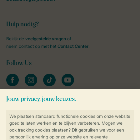
Hulp nodig?
Bekijk de
veelgestelde vragen
of
neem contact op met het
Contact Center
.
Follow Us
facebook
instagram
tiktok
youtube
Blijf op de hoogte
Veilig en snel online boeken