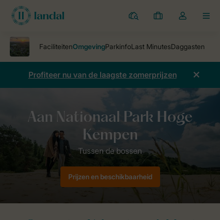
Parken
Mijn
Open
MEN
boekingen
de
dropdown
van
mijn
Profiteer nu van de laagste zomerprijzen
account
Parken
Landal Mooi Zutendaal
Omgeving
Prijzen en beschikbaarheid