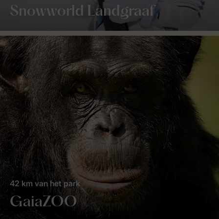
Snowworld Landgraaf
42 km van het park
GaiaZOO