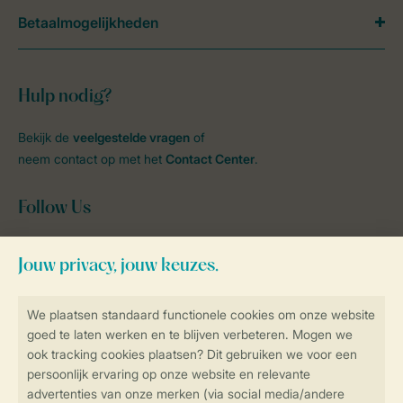
Betaalmogelijkheden
Hulp nodig?
Bekijk de
veelgestelde vragen
of
neem contact op met het
Contact Center
.
Follow Us
facebook
instagram
tiktok
youtube
Blijf op de hoogte
Veilig en snel online boeken