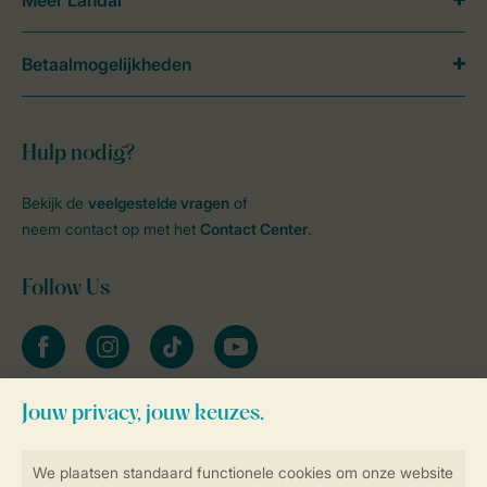
Betaalmogelijkheden
Hulp nodig?
Bekijk de
veelgestelde vragen
of
neem contact op met het
Contact Center
.
Follow Us
facebook
instagram
tiktok
youtube
Blijf op de hoogte