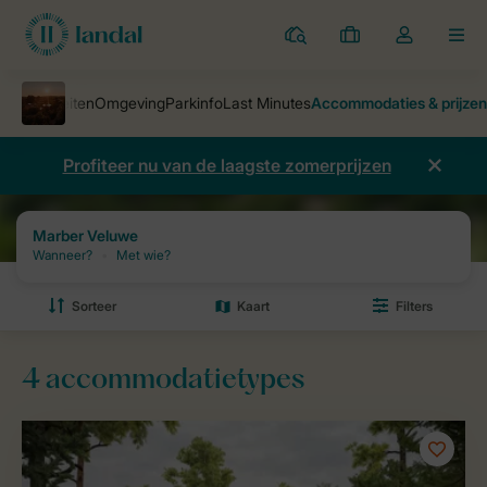
Parken
Mijn
Open
MEN
boekingen
de
dropdown
van
mijn
Profiteer nu van de laagste zomerprijzen
account
Parken
Marber Veluwe
Prijzen en beschikbaarheid