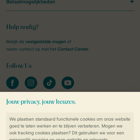
Betaalmogelijkheden
Hulp nodig?
Bekijk de
veelgestelde vragen
of
neem contact op met het
Contact Center
.
Follow Us
facebook
instagram
tiktok
youtube
Blijf op de hoogte
Veilig en snel online boeken