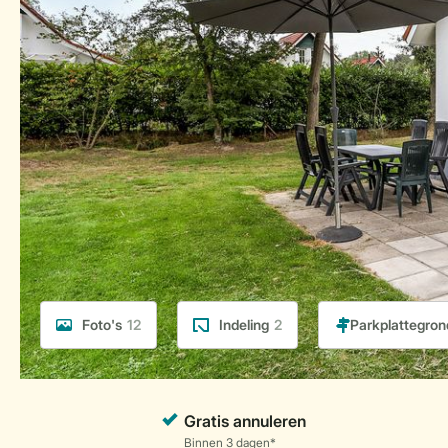
Foto's
12
Indeling
2