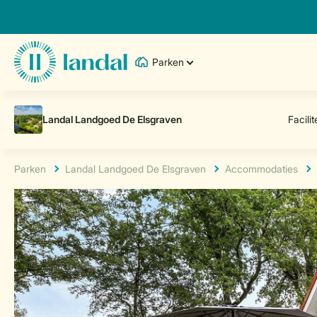
Parken
Parken
Landal Landgoed De Elsgraven
Accommodaties