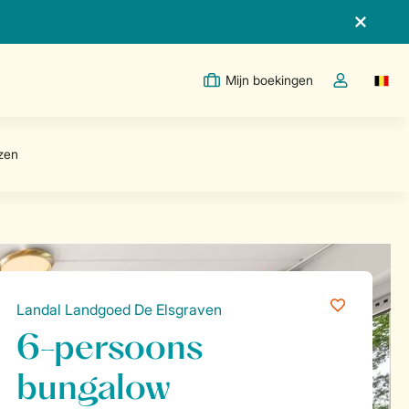
Mijn boekingen
Switc
Open de drop
Landal Landgoed De Elsgraven
6-persoons
bungalow