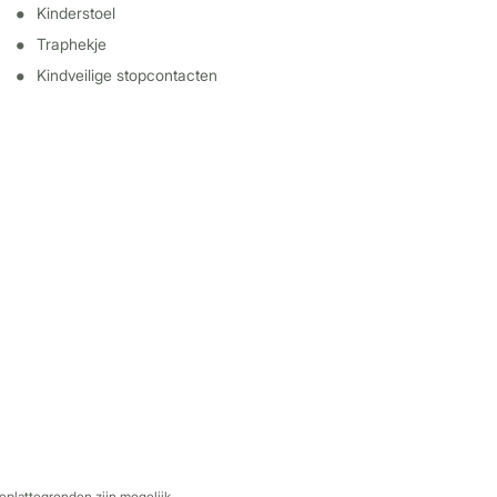
Kinderstoel
Traphekje
Kindveilige stopcontacten
eplattegronden zijn mogelijk.