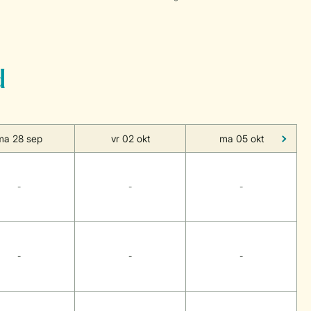
d
ma 28 sep
vr 02 okt
ma 05 okt
-
-
-
-
-
-