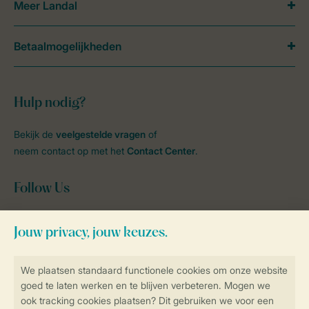
Meer Landal
Betaalmogelijkheden
Hulp nodig?
Bekijk de
veelgestelde vragen
of
neem contact op met het
Contact Center
.
Follow Us
facebook
instagram
tiktok
youtube
Blijf op de hoogte