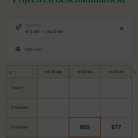
Prijzen en beschikbaarheid
ma 28 sep
vr 02 okt
vr 23 okt
1 nacht
-
-
-
2 nachten
-
-
-
665
677
3 nachten
-