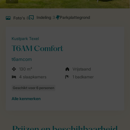
Indeling
3
Foto's
8
Kustpark Texel
T6AM Comfort
t6amcom
130 m²
Vrijstaand
4 slaapkamers
1 badkamer
Alle
kenmerken