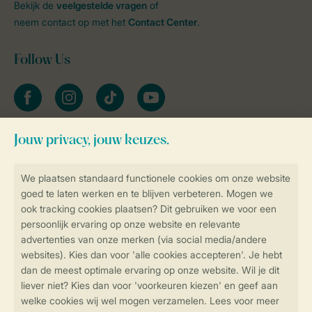
Bekijk de
veelgestelde vragen
of
neem contact op met het
Contact Center
.
Follow Us
facebook
instagram
tiktok
youtube
Blijf op de hoogte
Veilig en snel online boeken
Veilige gegevensoverdracht
Veilige betaling
Controle over jouw gegevens &