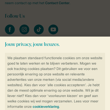
neem contact op met het
Contact Center
.
Follow Us
facebook
instagram
tiktok
youtube
Blijf op de hoogte
Veilig en snel online boeken
Veilige gegevensoverdracht
Veilige betaling
Controle over jouw gegevens &