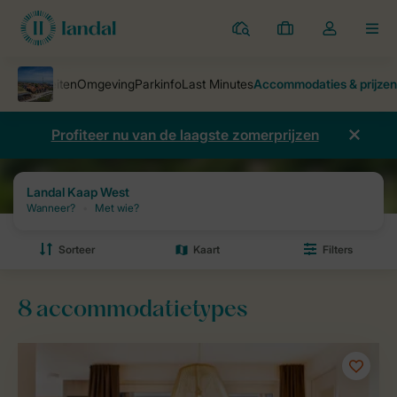
Parken
Mijn
Open
MEN
boekingen
de
dropdown
van
mijn
Profiteer nu van de laagste zomerprijzen
account
Parken
Landal Kaap West
Prijzen en beschikbaarheid