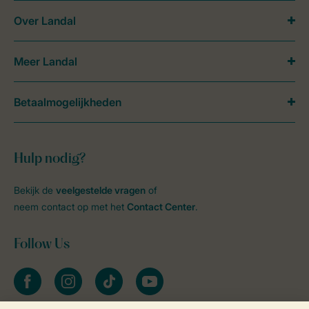
Over Landal
Meer Landal
Betaalmogelijkheden
Hulp nodig?
Bekijk de
veelgestelde vragen
of
neem contact op met het
Contact Center
.
Follow Us
facebook
instagram
tiktok
youtube