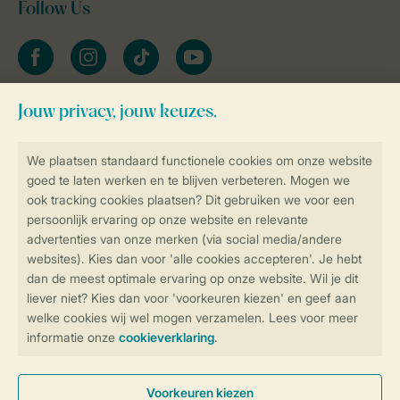
Follow Us
facebook
instagram
tiktok
youtube
Blijf op de hoogte
Veilig en snel online boeken
Veilige gegevensoverdracht
Veilige betaling
Controle over jouw gegevens &
privacy
Instellingen wijzigen