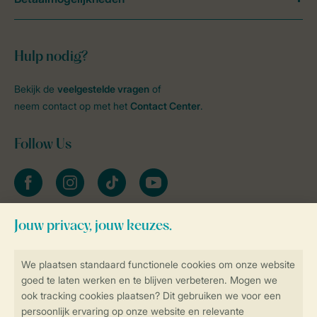
Hulp nodig?
Bekijk de
veelgestelde vragen
of
neem contact op met het
Contact Center
.
Follow Us
facebook
instagram
tiktok
youtube
Blijf op de hoogte
Veilig en snel online boeken