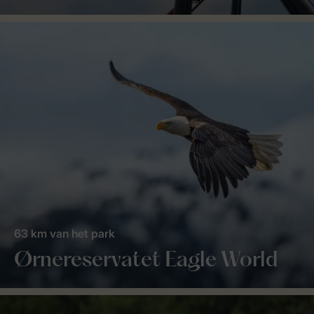
63 km van het park
Ørnereservatet Eagle World