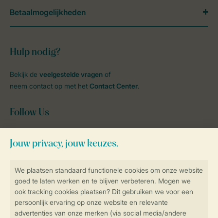
Betaalmogelijkheden
Hulp nodig?
Bekijk de
veelgestelde vragen
of
neem contact op met het
Contact Center
.
Follow Us
facebook
instagram
tiktok
youtube
Blijf op de hoogte
Veilig en snel online boeken