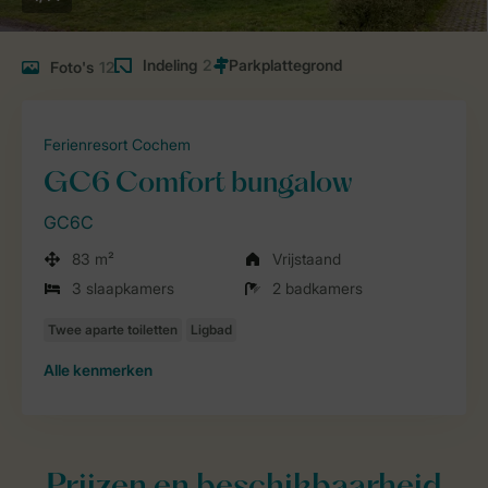
Indeling
2
Foto's
12
Ferienresort Cochem
GC6 Comfort bungalow
GC6C
83 m²
Vrijstaand
3 slaapkamers
2 badkamers
Alle
kenmerken