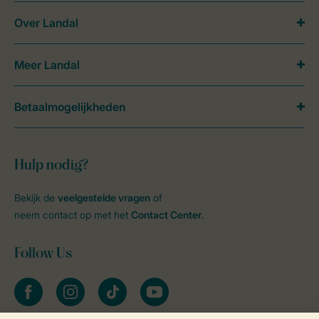
Over Landal
Meer Landal
Betaalmogelijkheden
Hulp nodig?
Bekijk de
veelgestelde vragen
of
neem contact op met het
Contact Center
.
Follow Us
facebook
instagram
tiktok
youtube